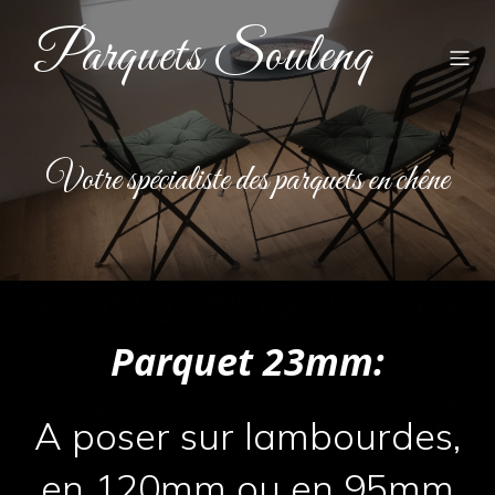
Parquets Soulenq
Votre spécialiste des parquets en chêne
Parquet 23mm:
A poser sur lambourdes,
en 120mm ou en 95mm